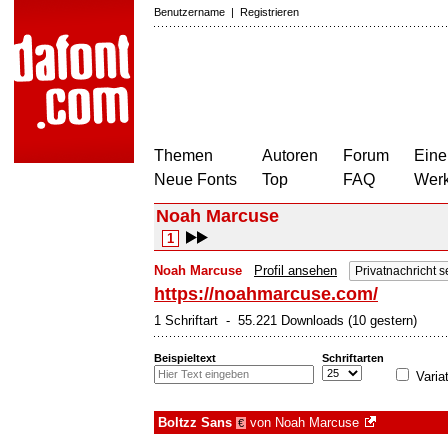
Benutzername
|
Registrieren
Themen
Autoren
Forum
Eine
Neue Fonts
Top
FAQ
Wer
Noah Marcuse
1
Noah Marcuse
Profil ansehen
Privatnachricht 
https://noahmarcuse.com/
1 Schriftart - 55.221 Downloads (10 gestern)
Beispieltext
Schriftarten
Varia
Boltzz Sans
von
Noah Marcuse
€