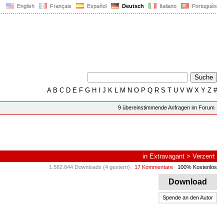
English
Français
Español
Deutsch
Italiano
Português
A
B
C
D
E
F
G
H
I
J
K
L
M
N
O
P
Q
R
S
T
U
V
W
X
Y
Z
#
9 übereinstimmende Anfragen im Forum
in
Extravagant
>
Verzerrt
1.582.844 Downloads (4 gestern)
17 Kommentare
100% Kostenlos
Download
Spende an den Autor