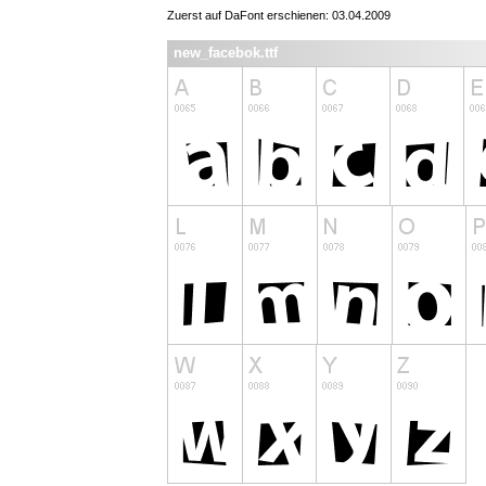
Zuerst auf DaFont erschienen: 03.04.2009
new_facebok.ttf