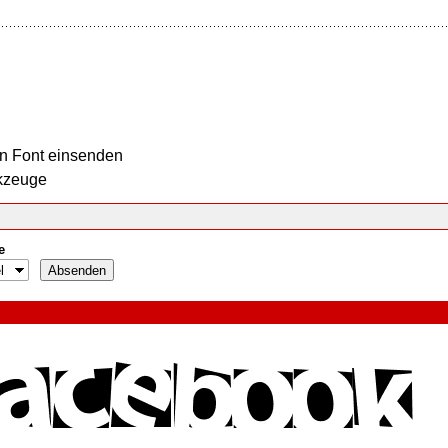
n Font einsenden
kzeuge
e