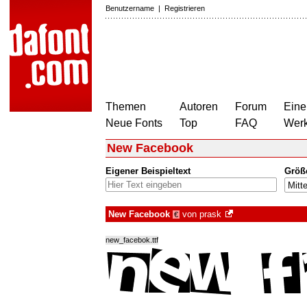
Benutzername
|
Registrieren
Themen
Autoren
Forum
Eine
Neue Fonts
Top
FAQ
Wer
New Facebook
Eigener Beispieltext
Größ
New Facebook
von
prask
€
new_facebok.ttf