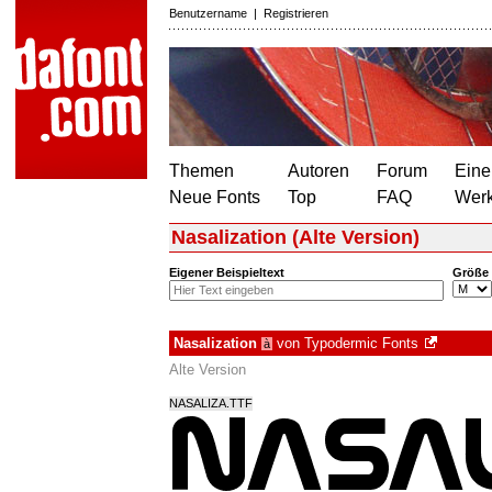
Benutzername
|
Registrieren
Themen
Autoren
Forum
Eine
Neue Fonts
Top
FAQ
Wer
Nasalization (Alte Version)
Eigener Beispieltext
Größe
Nasalization
von
Typodermic Fonts
à
Alte Version
NASALIZA.TTF