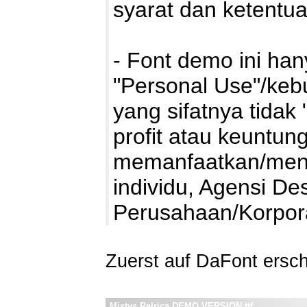
syarat dan ketentu
- Font demo ini ha
"Personal Use"/kebu
yang sifatnya tidak 
profit atau keuntung
memanfaatkan/mengg
individu, Agensi De
Perusahaan/Korpo
Zuerst auf DaFont ersc
Mistys Relrica DEMO VERSION.ttf