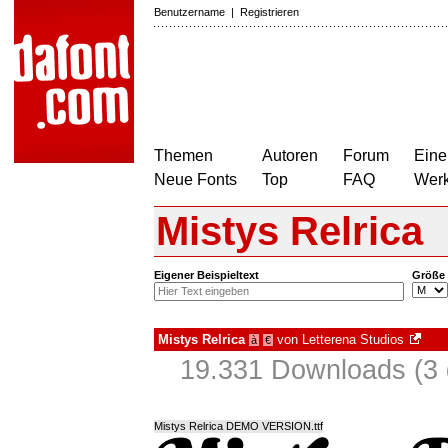
Benutzername
|
Registrieren
Themen
Autoren
Forum
Eine
Neue Fonts
Top
FAQ
Wer
Mistys Relrica
Eigener Beispieltext
Größe
Mistys Relrica
von
Letterena Studios
à
€
19.331 Downloads (3 
Mistys Relrica DEMO VERSION.ttf