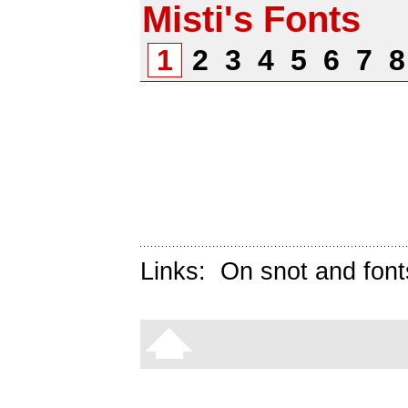
Misti's Fonts
1
2
3
4
5
6
7
Links:
On snot and font