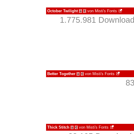
October Twilight
von
Misti's Fonts
à
€
1.775.981 Download
Better Together
von
Misti's Fonts
à
€
83
Thick Stitch
von
Misti's Fonts
à
€