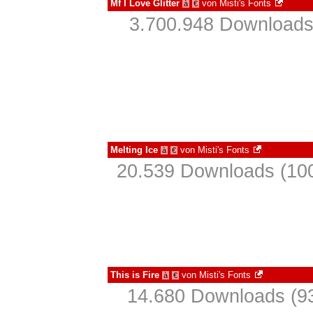
Mf I Love Glitter
von
Misti's Fonts
à
€
3.700.948 Downloads
Melting Ice
von
Misti's Fonts
à
€
20.539 Downloads (100
This is Fire
von
Misti's Fonts
à
€
14.680 Downloads (93