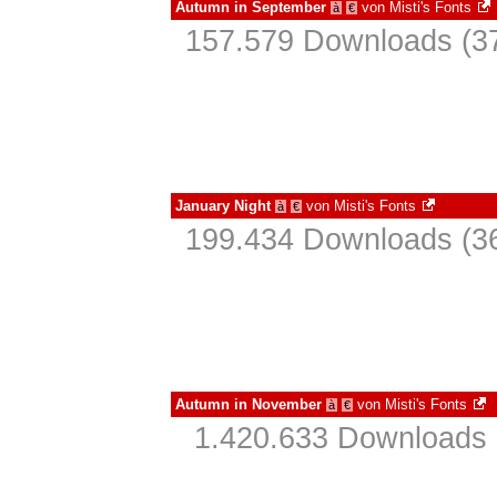
Autumn in September
von
Misti's Fonts
à
€
157.579 Downloads (37
January Night
von
Misti's Fonts
à
€
199.434 Downloads (36
Autumn in November
von
Misti's Fonts
à
€
1.420.633 Downloads 