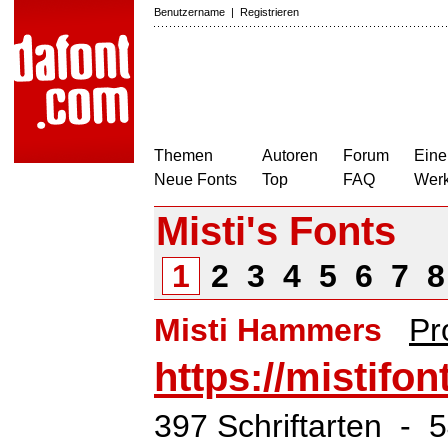
Benutzername
|
Registrieren
Themen
Autoren
Forum
Eine
Neue Fonts
Top
FAQ
Wer
Misti's Fonts
1
2
3
4
5
6
7
Misti Hammers
Pr
https://mistifo
397 Schriftarten - 