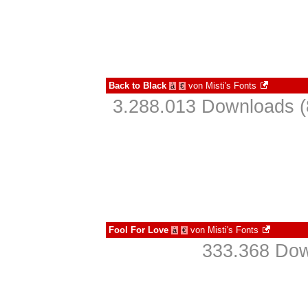
Back to Black
von
Misti's Fonts
à
€
3.288.013 Downloads (
Fool For Love
von
Misti's Fonts
à
€
333.368 Dow