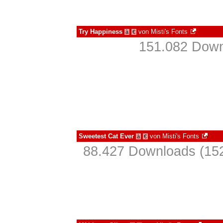
Try Happiness
von
Misti's Fonts
à
€
151.082 Down
Sweetest Cat Ever
von
Misti's Fonts
à
€
88.427 Downloads (152