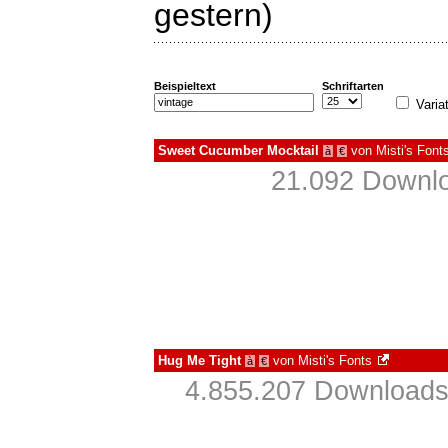
gestern)
Beispieltext
Schriftarten
Varia
Sweet Cucumber Mocktail
von
Misti's Font
à
€
21.092 Downlo
Hug Me Tight
von
Misti's Fonts
à
€
4.855.207 Downloads