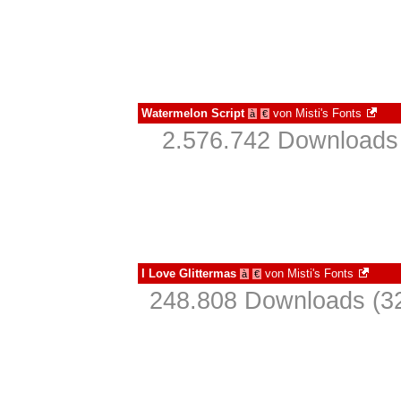
Watermelon Script
von
Misti's Fonts
à
€
2.576.742 Downloads 
I Love Glittermas
von
Misti's Fonts
à
€
248.808 Downloads (32