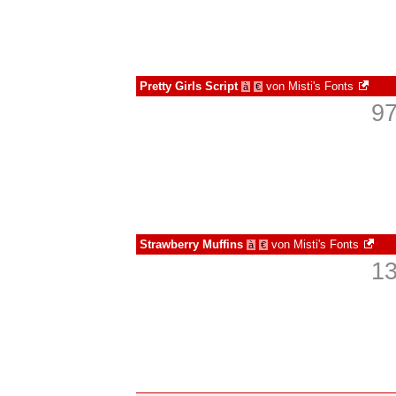
Pretty Girls Script
von
Misti's Fonts
à
€
97
Strawberry Muffins
von
Misti's Fonts
à
€
13