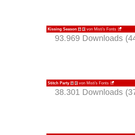
Kissing Season
von
Misti's Fonts
à
€
93.969 Downloads (44
Stitch Party
von
Misti's Fonts
à
€
38.301 Downloads (37