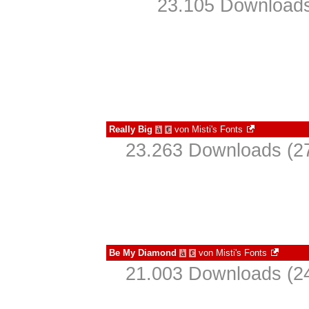
23.105 Downloads
Really Big
von
Misti's Fonts
à
€
23.263 Downloads (27
Be My Diamond
von
Misti's Fonts
à
€
21.003 Downloads (24