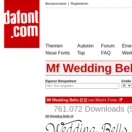
Benutzername
|
Registrieren
Themen
Autoren
Forum
Eine
Neue Fonts
Top
FAQ
Wer
Mf Wedding Bel
Eigener Beispieltext
Größe
Mf Wedding Bells
von
Misti's Fonts
à
€
761.072 Downloads (5
Mf Wedding Bells.ttf