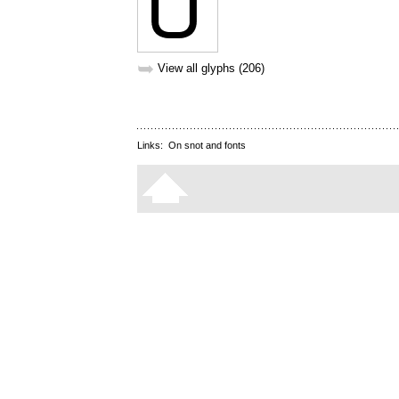
➥
View all glyphs (206)
Links:
On snot and fonts