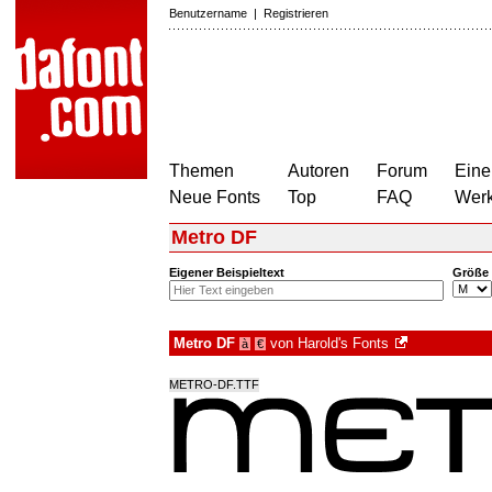
Benutzername
|
Registrieren
Themen
Autoren
Forum
Eine
Neue Fonts
Top
FAQ
Wer
Metro DF
Eigener Beispieltext
Größe
Metro DF
von
Harold's Fonts
à
€
METRO-DF.TTF