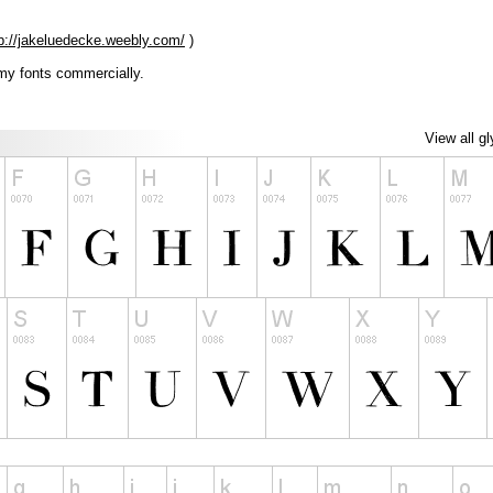
p://jakeluedecke.weebly.com/
)
 my fonts commercially.
View all g