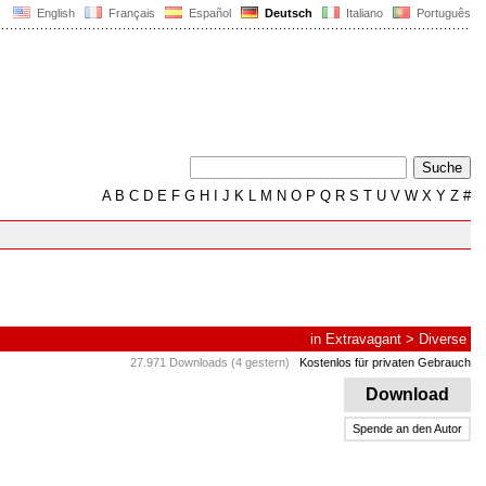
English
Français
Español
Deutsch
Italiano
Português
A
B
C
D
E
F
G
H
I
J
K
L
M
N
O
P
Q
R
S
T
U
V
W
X
Y
Z
#
in
Extravagant
>
Diverse
27.971 Downloads (4 gestern)
Kostenlos für privaten Gebrauch
Download
Spende an den Autor