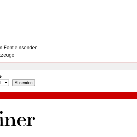
n Font einsenden
kzeuge
e