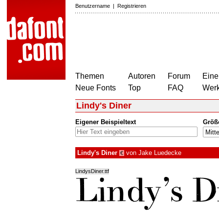
Benutzername
|
Registrieren
Themen
Autoren
Forum
Eine
Neue Fonts
Top
FAQ
Wer
Lindy's Diner
Eigener Beispieltext
Größ
Lindy's Diner
von
Jake Luedecke
€
LindysDiner.ttf