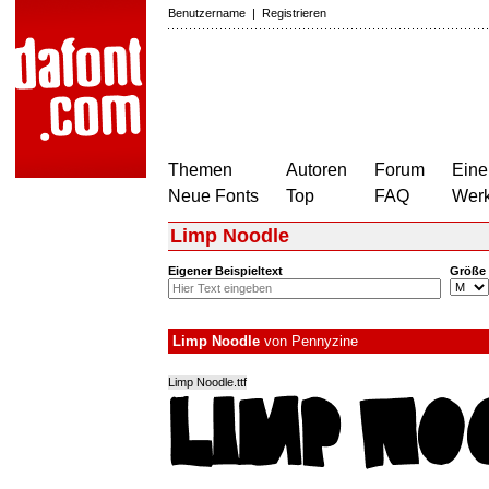
Benutzername
|
Registrieren
Themen
Autoren
Forum
Eine
Neue Fonts
Top
FAQ
Wer
Limp Noodle
Eigener Beispieltext
Größe
Limp Noodle
von
Pennyzine
Limp Noodle.ttf