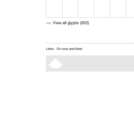
➥
View all glyphs (653)
Links:
On snot and fonts