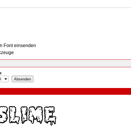
n Font einsenden
kzeuge
e