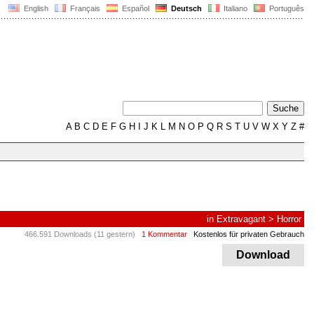
English
Français
Español
Deutsch
Italiano
Português
A
B
C
D
E
F
G
H
I
J
K
L
M
N
O
P
Q
R
S
T
U
V
W
X
Y
Z
#
in
Extravagant
>
Horror
466.591 Downloads (11 gestern)
1 Kommentar
Kostenlos für privaten Gebrauch
Download