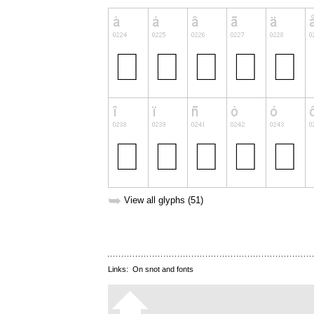
➥
View all glyphs (51)
Links:
On snot and fonts