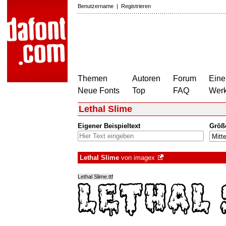
Benutzername
|
Registrieren
Themen
Autoren
Forum
Eine
Neue Fonts
Top
FAQ
Wer
Lethal Slime
Eigener Beispieltext
Größ
Lethal Slime
von
imagex
Lethal Slime.ttf