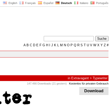
English
Français
Español
Deutsch
Italiano
Português
A
B
C
D
E
F
G
H
I
J
K
L
M
N
O
P
Q
R
S
T
U
V
W
X
Y
Z
#
in
Extravagant
>
Typewriter
147.490 Downloads (21 gestern)
Kostenlos für privaten Gebrauch
Download