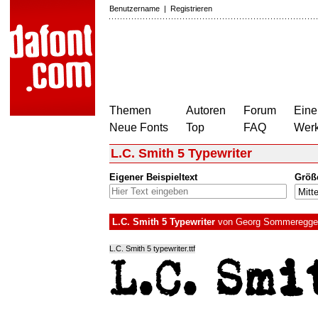
Benutzername
|
Registrieren
Themen
Autoren
Forum
Eine
Neue Fonts
Top
FAQ
Wer
L.C. Smith 5 Typewriter
Eigener Beispieltext
Größ
L.C. Smith 5 Typewriter
von
Georg Sommeregge
L.C. Smith 5 typewriter.ttf