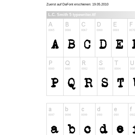
Zuerst auf DaFont erschienen: 19.05.2010
L.C. Smith 5 typewriter.ttf