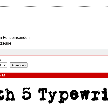
n Font einsenden
kzeuge
e
r