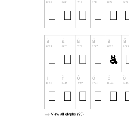
➥
View all glyphs (95)