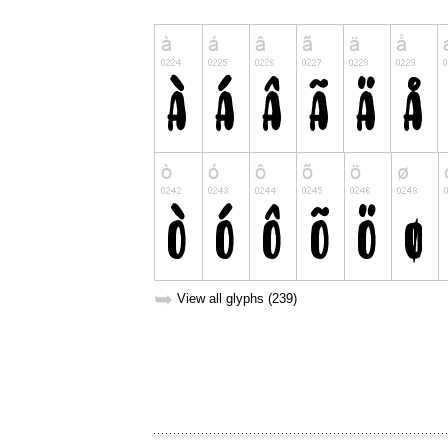
➥
View all glyphs (239)