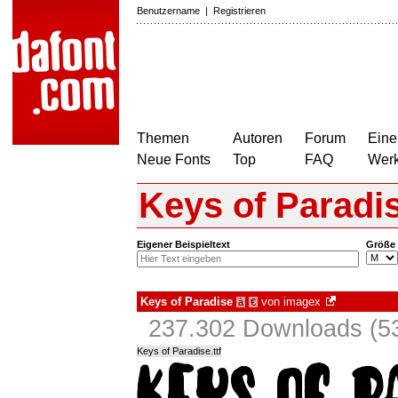
Benutzername
|
Registrieren
Themen
Autoren
Forum
Eine
Neue Fonts
Top
FAQ
Wer
Keys of Paradi
Eigener Beispieltext
Größe
Keys of Paradise
von
imagex
à
€
237.302 Downloads (53
Keys of Paradise.ttf