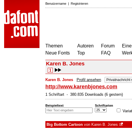
Benutzername
|
Registrieren
Themen
Autoren
Forum
Eine
Neue Fonts
Top
FAQ
Wer
Karen B. Jones
1
Karen B. Jones
Profil ansehen
Privatnachricht
http://www.karenbjones.com
1 Schriftart - 380.835 Downloads (6 gestern)
Beispieltext
Schriftarten
Varia
Big Bottom Cartoon
von
Karen B. Jones