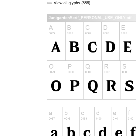
➥
View all glyphs (888)
JunigardenSerif_PERSONAL_USE_ONLY.otf