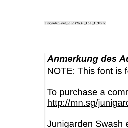
JunigardenSerif_PERSONAL_USE_ONLY.otf
Anmerkung des A
NOTE: This font i
To purchase a comme
http://mn.sg/juniga
Junigarden Swash e