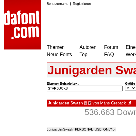
Benutzername
|
Registrieren
Themen
Autoren
Forum
Eine
Neue Fonts
Top
FAQ
Wer
Junigarden Sw
Eigener Beispieltext
Größe
Junigarden Swash
von
Måns Grebäck
à
€
536.663 Down
JunigardenSwash_PERSONAL_USE_ONLY.otf