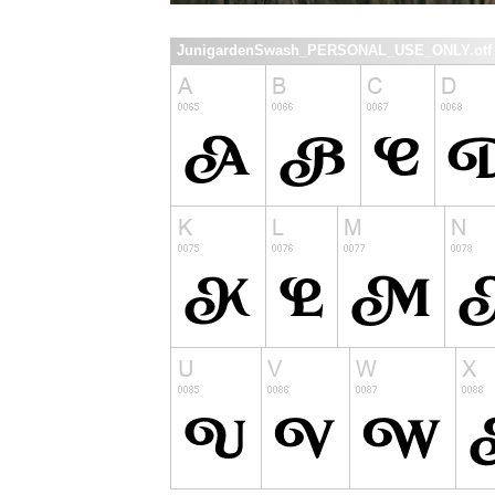
JunigardenSwash_PERSONAL_USE_ONLY.otf