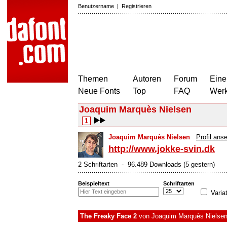
Benutzername
|
Registrieren
Themen
Autoren
Forum
Eine
Neue Fonts
Top
FAQ
Wer
Joaquim Marquès Nielsen
1
Joaquim Marquès Nielsen
Profil ans
http://www.jokke-svin.dk
2 Schriftarten - 96.489 Downloads (5 gestern)
Beispieltext
Schriftarten
Varia
The Freaky Face 2
von
Joaquim Marquès Nielse