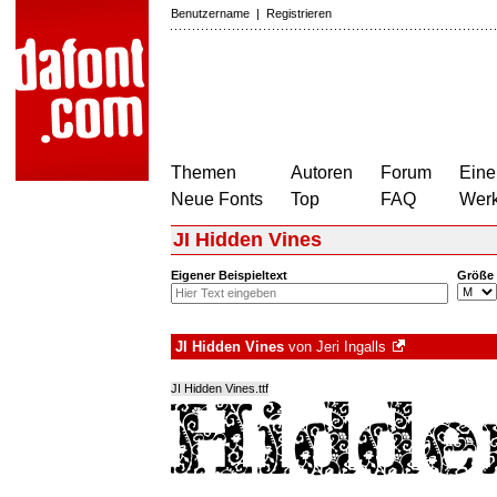
Benutzername
|
Registrieren
Themen
Autoren
Forum
Eine
Neue Fonts
Top
FAQ
Wer
JI Hidden Vines
Eigener Beispieltext
Größe
JI Hidden Vines
von
Jeri Ingalls
JI Hidden Vines.ttf