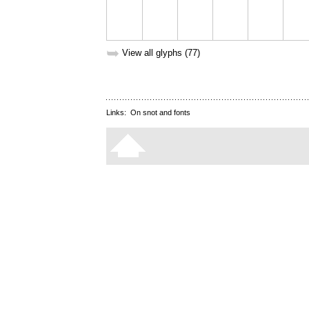
➥
View all glyphs (77)
Links:
On snot and fonts