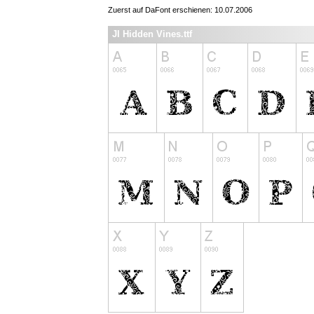
Zuerst auf DaFont erschienen: 10.07.2006
JI Hidden Vines.ttf