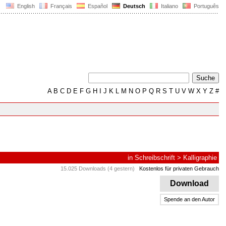
English
Français
Español
Deutsch
Italiano
Português
A
B
C
D
E
F
G
H
I
J
K
L
M
N
O
P
Q
R
S
T
U
V
W
X
Y
Z
#
in
Schreibschrift
>
Kalligraphie
15.025 Downloads (4 gestern)
Kostenlos für privaten Gebrauch
Download
Spende an den Autor