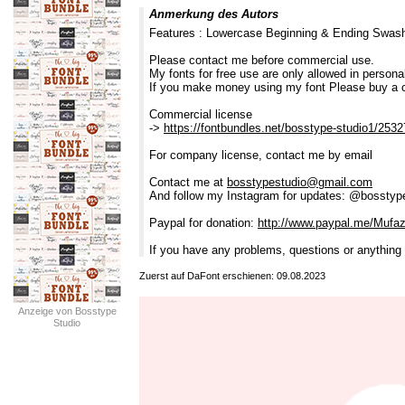
Anmerkung des Autors
Features : Lowercase Beginning & Ending Swash
Please contact me before commercial use.
My fonts for free use are only allowed in personal
If you make money using my font Please buy a 
Commercial license
->
https://fontbundles.net/bosstype-studio1/25327
For company license, contact me by email
Contact me at
bosstypestudio@gmail.com
And follow my Instagram for updates: @bosstyp
Paypal for donation:
http://www.paypal.me/Mufa
If you have any problems, questions or anything
Zuerst auf DaFont erschienen: 09.08.2023
Anzeige von Bosstype
Studio