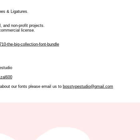
es & Ligatures.
, and non-profit projects.
commercial license.
10-the-big-collection-font-bundle
estudio
zzal600
 about our fonts please email us to
bosstypestudio@gmail.com