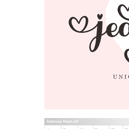
Jealousy Heart.otf