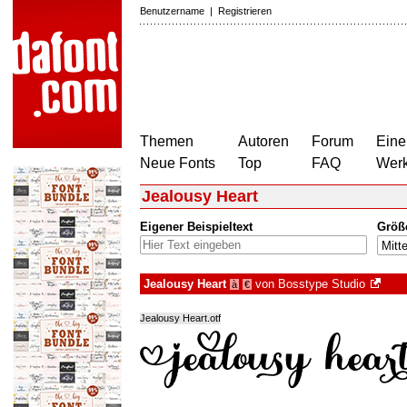
Benutzername
|
Registrieren
Themen
Autoren
Forum
Eine
Neue Fonts
Top
FAQ
Wer
Jealousy Heart
Eigener Beispieltext
Größ
Jealousy Heart
von
Bosstype Studio
à
€
Jealousy Heart.otf