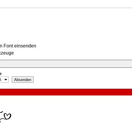
n Font einsenden
kzeuge
e