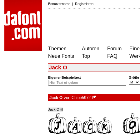
Benutzername
|
Registrieren
Themen
Autoren
Forum
Eine
Neue Fonts
Top
FAQ
Wer
Jack O
Eigener Beispieltext
Größe
Jack O
von
Chloe5972
Jack O.ttf