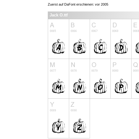
Zuerst auf DaFont erschienen: vor 2005
Jack O.ttf