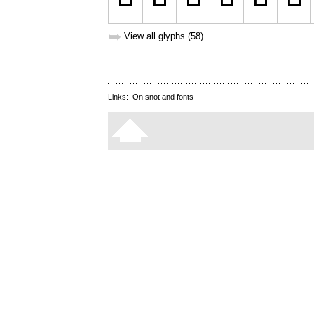
➥
View all glyphs (58)
Links:
On snot and fonts