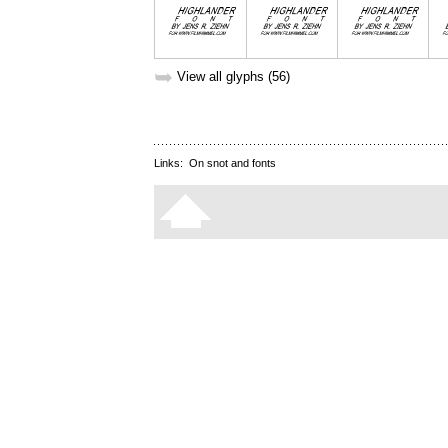
➥
View all glyphs (56)
Links:
On snot and fonts