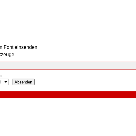
n Font einsenden
kzeuge
e