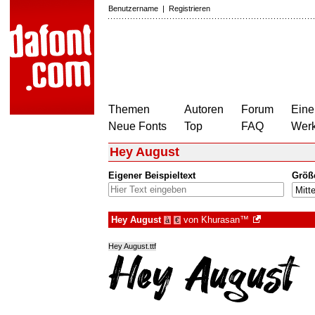
Benutzername
|
Registrieren
Themen
Autoren
Forum
Eine
Neue Fonts
Top
FAQ
Wer
Hey August
Eigener Beispieltext
Größ
Hey August
von
Khurasan™
à
€
Hey August.ttf