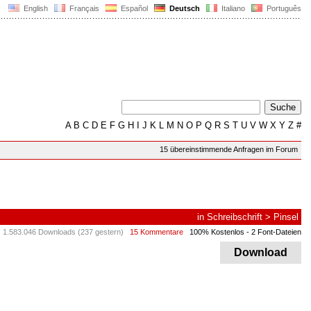
English
Français
Español
Deutsch
Italiano
Português
A
B
C
D
E
F
G
H
I
J
K
L
M
N
O
P
Q
R
S
T
U
V
W
X
Y
Z
#
15 übereinstimmende Anfragen im Forum
in
Schreibschrift
>
Pinsel
1.583.046 Downloads (237 gestern)
15 Kommentare
100% Kostenlos
- 2 Font-Dateien
Download