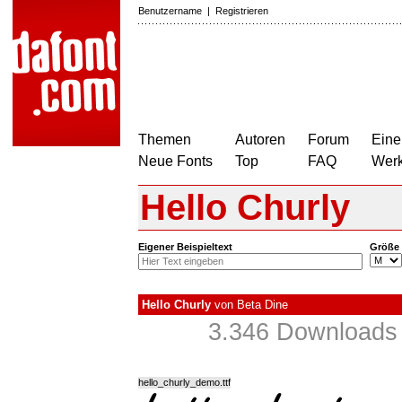
Benutzername
|
Registrieren
Themen
Autoren
Forum
Eine
Neue Fonts
Top
FAQ
Wer
Hello Churly
Eigener Beispieltext
Größe
Hello Churly
von
Beta Dine
3.346 Download
hello_churly_demo.ttf