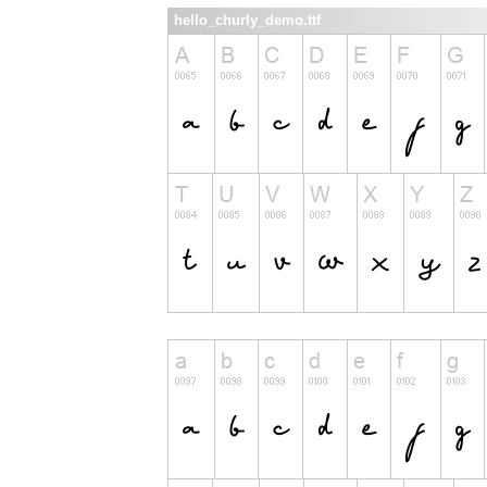
hello_churly_demo.ttf