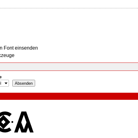
n Font einsenden
kzeuge
e