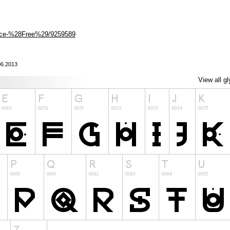
face-%28Free%29/9259589
06.2013
View all g