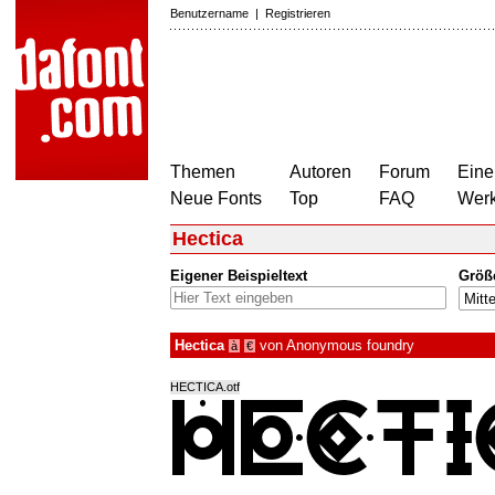
Benutzername
|
Registrieren
Themen
Autoren
Forum
Eine
Neue Fonts
Top
FAQ
Wer
Hectica
Eigener Beispieltext
Größ
Hectica
von
Anonymous foundry
à
€
HECTICA.otf