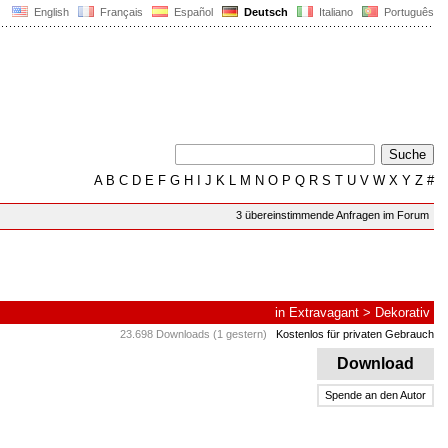
English
Français
Español
Deutsch
Italiano
Português
A
B
C
D
E
F
G
H
I
J
K
L
M
N
O
P
Q
R
S
T
U
V
W
X
Y
Z
#
3 übereinstimmende Anfragen im Forum
in
Extravagant
>
Dekorativ
23.698 Downloads (1 gestern)
Kostenlos für privaten Gebrauch
Download
Spende an den Autor