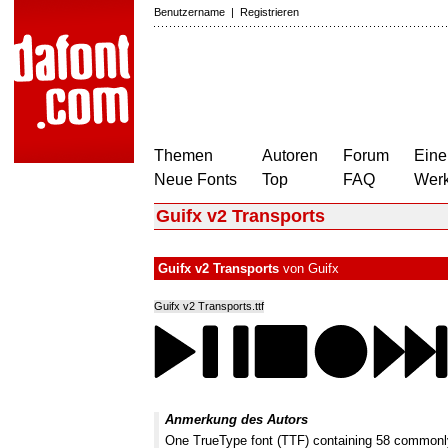
Benutzername
|
Registrieren
Themen
Autoren
Forum
Eine
Neue Fonts
Top
FAQ
Wer
Guifx v2 Transports
Guifx v2 Transports
von
Guifx
Guifx v2 Transports.ttf
Anmerkung des Autors
One TrueType font (TTF) containing 58 commonly 