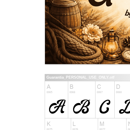
Guarantia_PERSONAL_USE_ONLY.otf