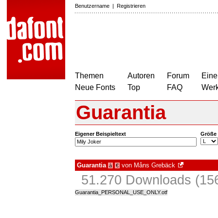
Benutzername
|
Registrieren
Themen
Autoren
Forum
Eine
Neue Fonts
Top
FAQ
Wer
Guarantia
Eigener Beispieltext
Größe
Guarantia
von
Måns Grebäck
à
€
51.270 Downloads (156
Guarantia_PERSONAL_USE_ONLY.otf