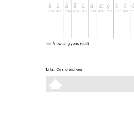
➥
View all glyphs (653)
Links:
On snot and fonts