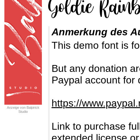
Anmerkung des A
This demo font is
But any donation ar
Paypal account for 
https://www.paypal.
Anzeige von Balpirick
Studio
Link to purchase fu
extended license or