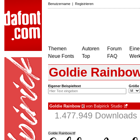
Benutzername
|
Registrieren
Themen
Autoren
Forum
Eine
Neue Fonts
Top
FAQ
Wer
Goldie Rainbo
Eigener Beispieltext
Größe
Goldie Rainbow
von
Balpirick Studio
€
1.477.949 Downloads 
Goldie Rainbow.ttf