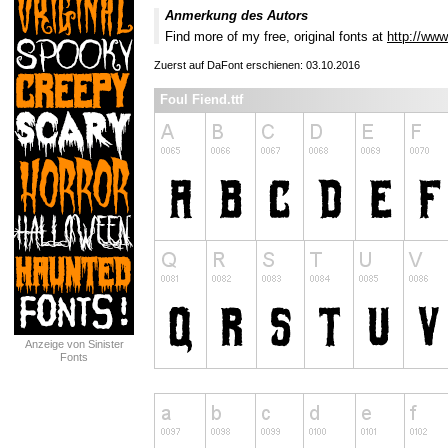
Anmerkung des Autors
Find more of my free, original fonts at
http://www
Zuerst auf DaFont erschienen: 03.10.2016
Foul Fiend.ttf
Anzeige von Sinister
Fonts