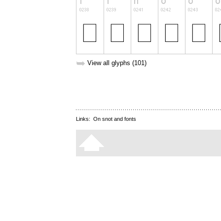
➥
View all glyphs (101)
Links:
On snot and fonts