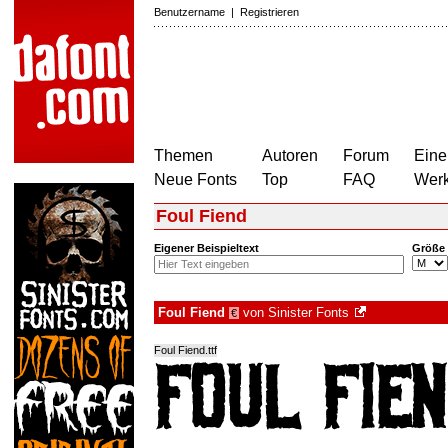
Benutzername
|
Registrieren
Themen
Autoren
Forum
Eine
Neue Fonts
Top
FAQ
Wer
Foul Fiend
Eigener Beispieltext
Größe
Foul Fiend
von
Sinister Fonts
€
Foul Fiend.ttf