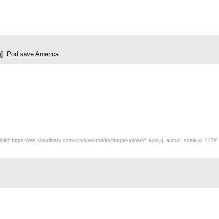
ag]
Pod save America
lbild:
https://res.cloudinary.com/crooked-media/image/upload/f_auto,q_auto/c_scale,w_447