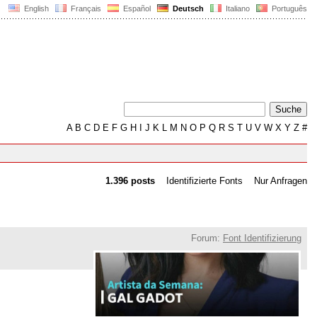
English
Français
Español
Deutsch
Italiano
Português
A
B
C
D
E
F
G
H
I
J
K
L
M
N
O
P
Q
R
S
T
U
V
W
X
Y
Z
#
1.396 posts
Identifizierte Fonts
Nur Anfragen
Forum:
Font Identifizierung