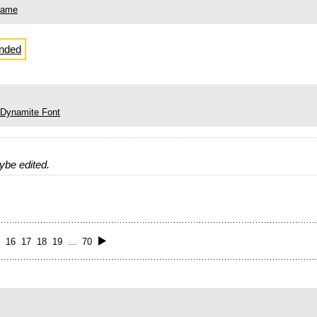
Name
ended
 Dynamite Font
aybe edited.
5
16
17
18
19
...
70