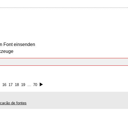
n Font einsenden
kzeuge
5
16
17
18
19
...
70
ficação de fontes