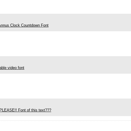
Annus Clock Countdown Font
able video font
LEASE!! Font of this text???