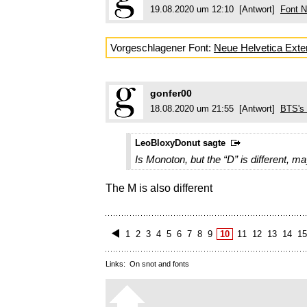
19.08.2020 um 12:10 [Antwort]
Font 
Vorgeschlagener Font:
Neue Helvetica Ext
gonfer00
18.08.2020 um 21:55 [Antwort]
BTS's
LeoBloxyDonut sagte
Is Monoton, but the “D” is different, m
The M is also different
1
2
3
4
5
6
7
8
9
10
11
12
13
14
1
Links:
On snot and fonts