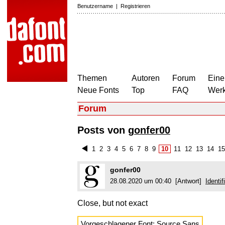
Benutzername
|
Registrieren
Themen
Autoren
Forum
Eine
Neue Fonts
Top
FAQ
Wer
Forum
Posts von
gonfer00
1
2
3
4
5
6
7
8
9
10
11
12
13
14
1
gonfer00
28.08.2020 um 00:40 [Antwort]
Identi
Close, but not exact
Vorgeschlagener Font:
Source Sans