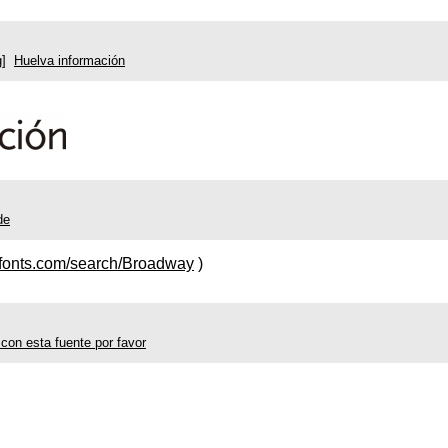
ag]
Huelva información
de
yfonts.com/search/Broadway
)
con esta fuente por favor