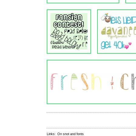
Links:
On snot and fonts