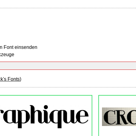
n Font einsenden
kzeuge
k's Fonts
)