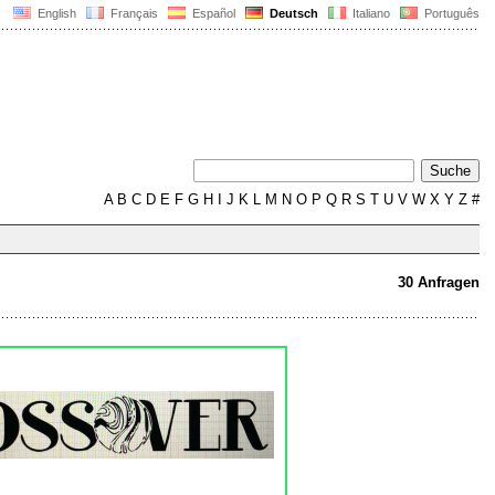
English
Français
Español
Deutsch
Italiano
Português
A
B
C
D
E
F
G
H
I
J
K
L
M
N
O
P
Q
R
S
T
U
V
W
X
Y
Z
#
30 Anfragen