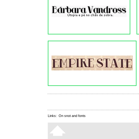
Links:
On snot and fonts