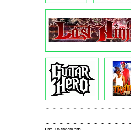
Links:
On snot and fonts