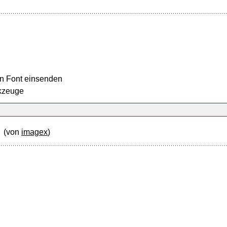
n Font einsenden
kzeuge
f
(von
imagex
)