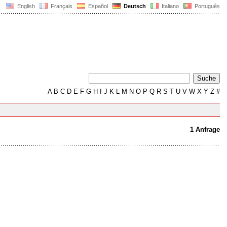
English
Français
Español
Deutsch
Italiano
Português
A
B
C
D
E
F
G
H
I
J
K
L
M
N
O
P
Q
R
S
T
U
V
W
X
Y
Z
#
1 Anfrage