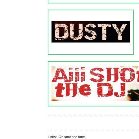
Links:
On snot and fonts