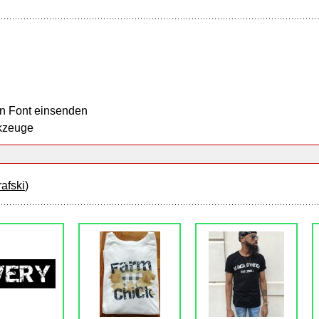
n Font einsenden
kzeuge
afski
)