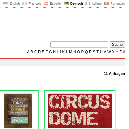
English
Français
Español
Deutsch
Italiano
Português
A
B
C
D
E
F
G
H
I
J
K
L
M
N
O
P
Q
R
S
T
U
V
W
X
Y
Z
#
11 Anfragen