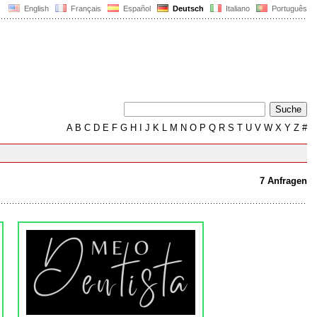
English
Français
Español
Deutsch
Italiano
Português
A
B
C
D
E
F
G
H
I
J
K
L
M
N
O
P
Q
R
S
T
U
V
W
X
Y
Z
#
7 Anfragen