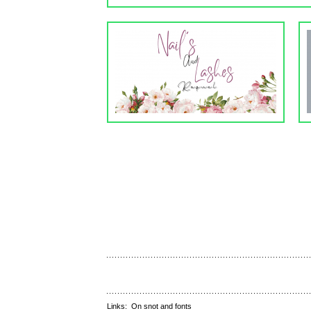
Links:
On snot and fonts