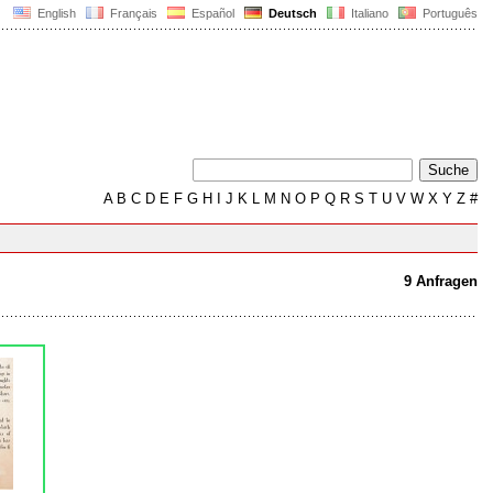
English
Français
Español
Deutsch
Italiano
Português
A
B
C
D
E
F
G
H
I
J
K
L
M
N
O
P
Q
R
S
T
U
V
W
X
Y
Z
#
9 Anfragen