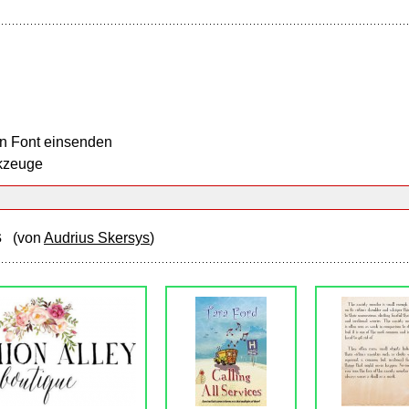
n Font einsenden
kzeuge
fs
(von
Audrius Skersys
)