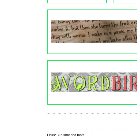
Links:
On snot and fonts