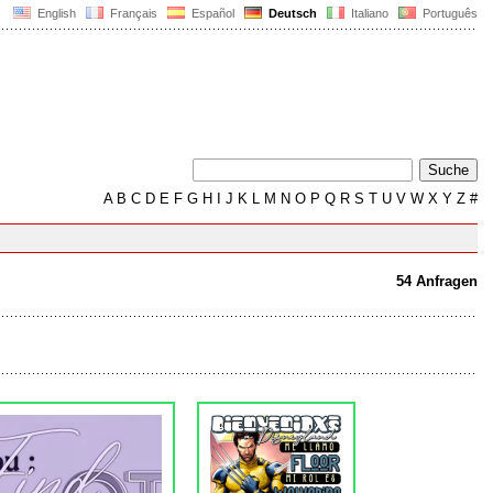
English
Français
Español
Deutsch
Italiano
Português
A
B
C
D
E
F
G
H
I
J
K
L
M
N
O
P
Q
R
S
T
U
V
W
X
Y
Z
#
54 Anfragen