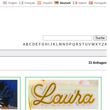
English
Français
Español
Deutsch
Italiano
Português
A
B
C
D
E
F
G
H
I
J
K
L
M
N
O
P
Q
R
S
T
U
V
W
X
Y
Z
#
33 Anfragen