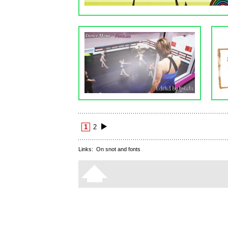
1
2
Links:
On snot and fonts