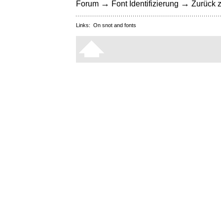
→
→
Forum
Font Identifizierung
Zurück z
Links:
On snot and fonts