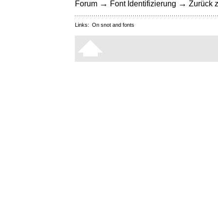
→
→
Forum
Font Identifizierung
Zurück z
Links:
On snot and fonts