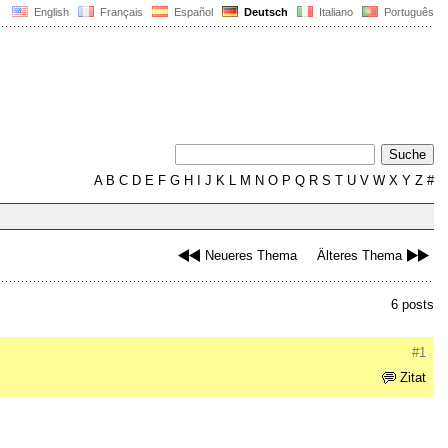
English
Français
Español
Deutsch
Italiano
Português
A
B
C
D
E
F
G
H
I
J
K
L
M
N
O
P
Q
R
S
T
U
V
W
X
Y
Z
#
Neueres Thema
Älteres Thema
6 posts
#1
Zitat