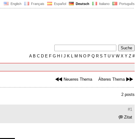
English
Français
Español
Deutsch
Italiano
Português
A
B
C
D
E
F
G
H
I
J
K
L
M
N
O
P
Q
R
S
T
U
V
W
X
Y
Z
#
Neueres Thema
Älteres Thema
2 posts
#1
Zitat