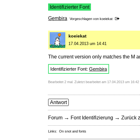
Identifizierter Font
Gembira
Vorgeschlagen von
koeiekat
koeiekat
17.04.2013 um 14:41
The current version only matches the M an
Identifizierter Font:
Gembira
Bearbeitet 2 mal. Zuletzt bearbeitet am 17.04.2013 um 16:4
Antwort
→
→
Forum
Font Identifizierung
Zurück z
Links:
On snot and fonts