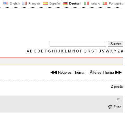
English
Français
Español
Deutsch
Italiano
Português
A
B
C
D
E
F
G
H
I
J
K
L
M
N
O
P
Q
R
S
T
U
V
W
X
Y
Z
#
Neueres Thema
Älteres Thema
2 posts
#1
Zitat