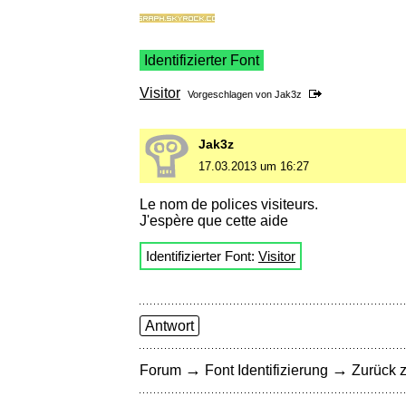
Identifizierter Font
Visitor
Vorgeschlagen von
Jak3z
Jak3z
17.03.2013 um 16:27
Le nom de polices visiteurs.
J'espère que cette aide
Identifizierter Font:
Visitor
Antwort
→
→
Forum
Font Identifizierung
Zurück z