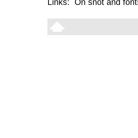
Links:
On snot and font