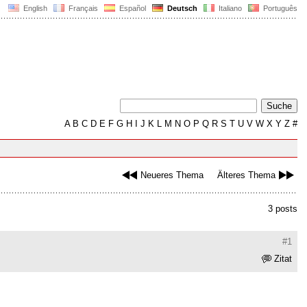
English
Français
Español
Deutsch
Italiano
Português
A
B
C
D
E
F
G
H
I
J
K
L
M
N
O
P
Q
R
S
T
U
V
W
X
Y
Z
#
Neueres Thema
Älteres Thema
3 posts
#1
Zitat