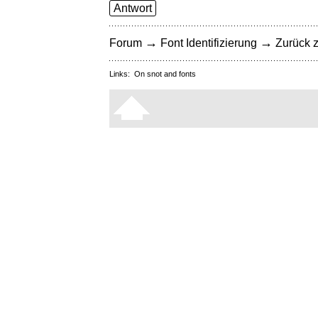
Antwort
→
→
Forum
Font Identifizierung
Zurück z
Links:
On snot and fonts