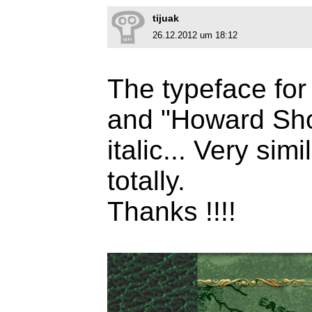
tijuak
26.12.2012 um 18:12
The typeface fo
and "Howard Sho
italic... Very si
totally.
Thanks !!!!