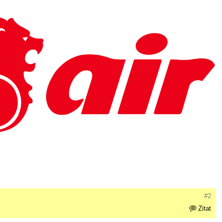
#2
Zitat