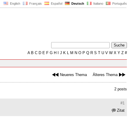
English
Français
Español
Deutsch
Italiano
Português
A
B
C
D
E
F
G
H
I
J
K
L
M
N
O
P
Q
R
S
T
U
V
W
X
Y
Z
#
Neueres Thema
Älteres Thema
2 posts
#1
Zitat