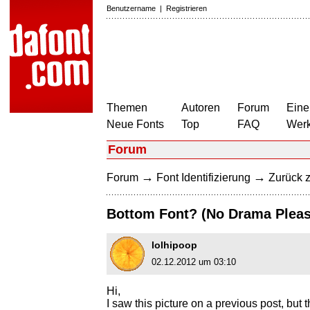
Benutzername
|
Registrieren
Themen
Autoren
Forum
Eine
Neue Fonts
Top
FAQ
Wer
Forum
→
→
Forum
Font Identifizierung
Zurück z
Bottom Font? (No Drama Pleas
lolhipoop
02.12.2012 um 03:10
Hi,
I saw this picture on a previous post, but 