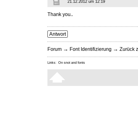
21.12.2012 um 12:19
Thank you..
Antwort
→
→
Forum
Font Identifizierung
Zurück z
Links:
On snot and fonts